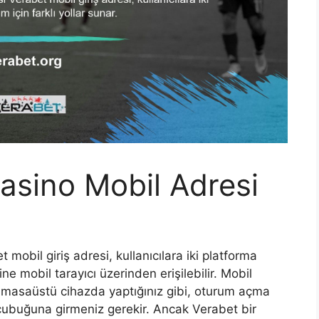
asino Mobil Adresi
mobil giriş adresi, kullanıcılara iki platforma
kine mobil tarayıcı üzerinden erişilebilir. Mobil
kı masaüstü cihazda yaptığınız gibi, oturum açma
 çubuğuna girmeniz gerekir. Ancak Verabet bir