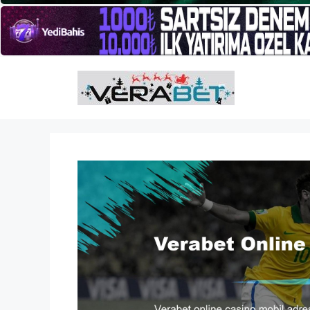
İçeriğe
atla