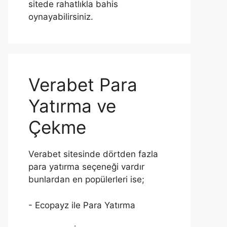
sitede rahatlıkla bahis
oynayabilirsiniz.
Verabet Para
Yatırma ve
Çekme
Verabet sitesinde dörtden fazla
para yatırma seçeneği vardır
bunlardan en popülerleri ise;
- Ecopayz ile Para Yatırma