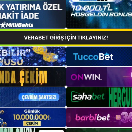
VERABET GİRİŞ İÇİN TIKLAYINIZ!