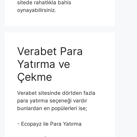
sitede rahatlıkla bahis
oynayabilirsiniz.
Verabet Para
Yatırma ve
Çekme
Verabet sitesinde dörtden fazla
para yatırma seçeneği vardır
bunlardan en popülerleri ise;
- Ecopayz ile Para Yatırma