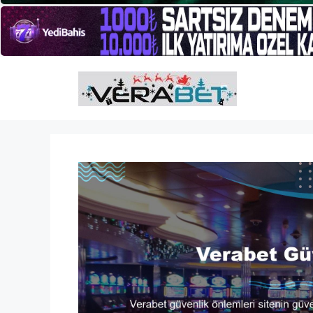
İçeriğe
atla