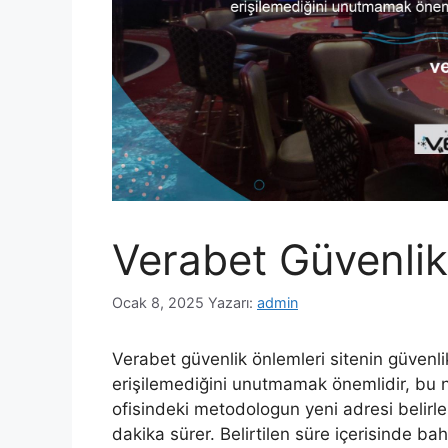
Verabet Güvenlik
Ocak 8, 2025
Yazarı:
admin
Verabet güvenlik önlemleri sitenin güvenli
erişilemediğini unutmamak önemlidir, bu n
ofisindeki metodologun yeni adresi belirle
dakika sürer. Belirtilen süre içerisinde bah