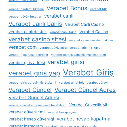
verabet bahis sever
Verabet Bonus
verabet bağlantı tıklama
verabet btk
verabet canli
verabet büyük fırsatlar
Verabet canlı bahis
Verabet Canlı Casino
verabet canlı destek
Verabet Casino
verabet canlı takip
verabet casino sitesi
verabet casino ve slot makinesi
verabet com
verabet döviz kuru
verabet erişim şikayeti
verabet fiyat nasıl belirlenir
verabet gerçek zamanlı oyun haberleri
verabet girisi
verabet giris adresi
Verabet Giriş
verabet giris yap
verabet giriş adresim ücretsiz mi
verabet girişi btk
verabet görevi
Verabet Güncel
Verabet Güncel Adres
Verabet Güncel Adresi
Verabet Güvenilir Mi
verabet güncel adresini nasıl bulabilirim
verabet güvenlir mi
verabet hesap açma
verabet hesap kapatma
verabet hesap güvenliği
verabet instagram
verabet i̇çin bonuslar nasıl kazanılır