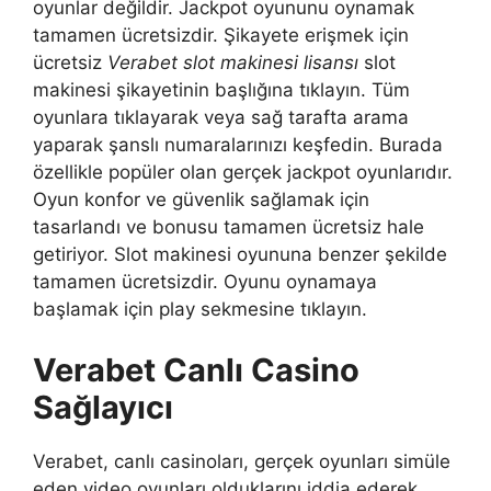
oyunlar değildir. Jackpot oyununu oynamak
tamamen ücretsizdir. Şikayete erişmek için
ücretsiz
Verabet slot makinesi lisansı
slot
makinesi şikayetinin başlığına tıklayın. Tüm
oyunlara tıklayarak veya sağ tarafta arama
yaparak şanslı numaralarınızı keşfedin. Burada
özellikle popüler olan gerçek jackpot oyunlarıdır.
Oyun konfor ve güvenlik sağlamak için
tasarlandı ve bonusu tamamen ücretsiz hale
getiriyor. Slot makinesi oyununa benzer şekilde
tamamen ücretsizdir. Oyunu oynamaya
başlamak için play sekmesine tıklayın.
Verabet Canlı Casino
Sağlayıcı
Verabet, canlı casinoları, gerçek oyunları simüle
eden video oyunları olduklarını iddia ederek