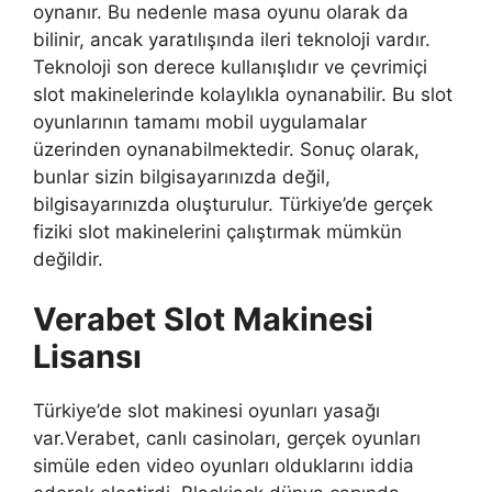
oynanır. Bu nedenle masa oyunu olarak da
bilinir, ancak yaratılışında ileri teknoloji vardır.
Teknoloji son derece kullanışlıdır ve çevrimiçi
slot makinelerinde kolaylıkla oynanabilir. Bu slot
oyunlarının tamamı mobil uygulamalar
üzerinden oynanabilmektedir. Sonuç olarak,
bunlar sizin bilgisayarınızda değil,
bilgisayarınızda oluşturulur. Türkiye’de gerçek
fiziki slot makinelerini çalıştırmak mümkün
değildir.
Verabet Slot Makinesi
Lisansı
Türkiye’de slot makinesi oyunları yasağı
var.Verabet, canlı casinoları, gerçek oyunları
simüle eden video oyunları olduklarını iddia