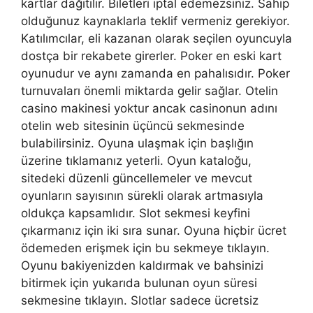
kartlar dağıtılır. Biletleri iptal edemezsiniz. Sahip
olduğunuz kaynaklarla teklif vermeniz gerekiyor.
Katılımcılar, eli kazanan olarak seçilen oyuncuyla
dostça bir rekabete girerler. Poker en eski kart
oyunudur ve aynı zamanda en pahalısıdır. Poker
turnuvaları önemli miktarda gelir sağlar. Otelin
casino makinesi yoktur ancak casinonun adını
otelin web sitesinin üçüncü sekmesinde
bulabilirsiniz. Oyuna ulaşmak için başlığın
üzerine tıklamanız yeterli. Oyun kataloğu,
sitedeki düzenli güncellemeler ve mevcut
oyunların sayısının sürekli olarak artmasıyla
oldukça kapsamlıdır. Slot sekmesi keyfini
çıkarmanız için iki sıra sunar. Oyuna hiçbir ücret
ödemeden erişmek için bu sekmeye tıklayın.
Oyunu bakiyenizden kaldırmak ve bahsinizi
bitirmek için yukarıda bulunan oyun süresi
sekmesine tıklayın. Slotlar sadece ücretsiz