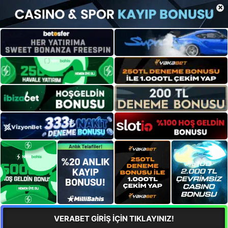
×
VERABET GİRİŞ İÇİN TIKLAYINIZ!