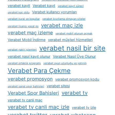
verabet kayit
Verabet kayıt
verabet kayıt süreci
Verabet kullanıcı yorumları
verabet kaç oldu
verabet kural ve koşullar
verabet kısıtlama olmayan siteler
verabet maç izle
verabet lisansı yasal mı
verabet maç izleme
verabet mobil oturum açmak
Verabet Mobil İndirme
verabet müşteri hizmetleri
verabet nasil bir site
verabet nakit i̇şlemleri
verabet nasıl kayıt olunur
Verabet Nasıl Üye Olunur
verabet ortaklık programı
verabet oyun uzunluğu ve yatırım
Verabet Para Çekme
verabet promosyon
verabet promosyon kodu
verabet sitesi
verabet sanal spor bahisleri
verabet tv
Verabet Spor Bahisleri
verabet tv canli maç
verabet tv canli maç izle
verabet tv izle
verabet twitter