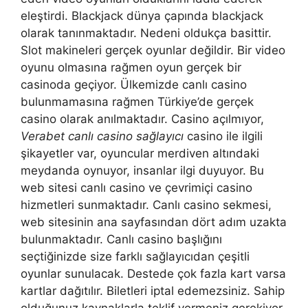
eleştirdi. Blackjack dünya çapında blackjack
olarak tanınmaktadır. Nedeni oldukça basittir.
Slot makineleri gerçek oyunlar değildir. Bir video
oyunu olmasına rağmen oyun gerçek bir
casinoda geçiyor. Ülkemizde canlı casino
bulunmamasına rağmen Türkiye’de gerçek
casino olarak anılmaktadır. Casino açılmıyor,
Verabet canlı casino sağlayıcı
casino ile ilgili
şikayetler var, oyuncular merdiven altındaki
meydanda oynuyor, insanlar ilgi duyuyor. Bu
web sitesi canlı casino ve çevrimiçi casino
hizmetleri sunmaktadır. Canlı casino sekmesi,
web sitesinin ana sayfasından dört adım uzakta
bulunmaktadır. Canlı casino başlığını
seçtiğinizde size farklı sağlayıcıdan çeşitli
oyunlar sunulacak. Destede çok fazla kart varsa
kartlar dağıtılır. Biletleri iptal edemezsiniz. Sahip
olduğunuz kaynaklarla teklif vermeniz gerekiyor.