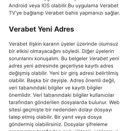
Android veya IOS olabilir.Bu uygulama Verabet
TV’ye bağlanıp Verabet bahis yapmanızı sağlar.
Verabet Yeni Adres
Verabet ilişkin kararın üyeler üzerinde olumsuz
bir etkisi olmayacağını söyledi. Diğer üyelerin
sorunlarını konuşalım. Bu belgeler
Verabet yeni
adres
yeni adresinde geçerliyse kayıtlı adres
değişmiş olabilir. Yeni bir giriş adresi belirtilmiş
olabilir. Başka bir deyişle. Adres önemli değil,
veri tabanındaki bilgiler ve kayıtlı bilgiler
önemlidir. Veri tabanındaki bilgiler kullanıcılar
tarafından gönderilen dosyalarda bulunur. Web
sitesi geçmişte bir nedenden dolayı dosyayı
talep etmiş olabilir. Bir yanıt veya dosya
göndermiş olabilirsiniz. Dosyalar şifreleme