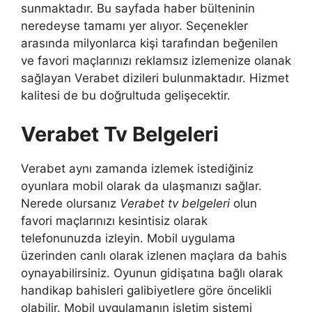
sunmaktadır. Bu sayfada haber bülteninin
neredeyse tamamı yer alıyor. Seçenekler
arasında milyonlarca kişi tarafından beğenilen
ve favori maçlarınızı reklamsız izlemenize olanak
sağlayan Verabet dizileri bulunmaktadır. Hizmet
kalitesi de bu doğrultuda gelişecektir.
Verabet Tv Belgeleri
Verabet aynı zamanda izlemek istediğiniz
oyunlara mobil olarak da ulaşmanızı sağlar.
Nerede olursanız
Verabet tv belgeleri
olun
favori maçlarınızı kesintisiz olarak
telefonunuzda izleyin. Mobil uygulama
üzerinden canlı olarak izlenen maçlara da bahis
oynayabilirsiniz. Oyunun gidişatına bağlı olarak
handikap bahisleri galibiyetlere göre öncelikli
olabilir. Mobil uygulamanın işletim sistemi