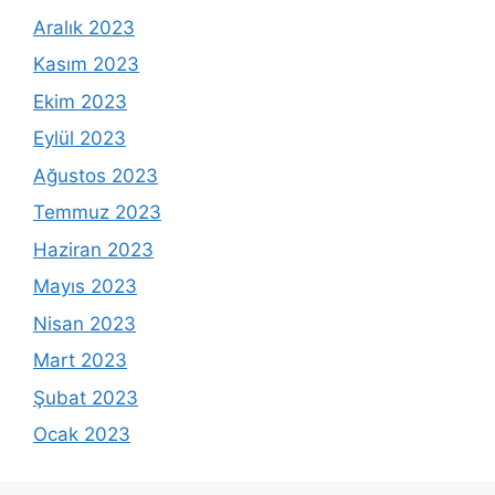
Aralık 2023
Kasım 2023
Ekim 2023
Eylül 2023
Ağustos 2023
Temmuz 2023
Haziran 2023
Mayıs 2023
Nisan 2023
Mart 2023
Şubat 2023
Ocak 2023